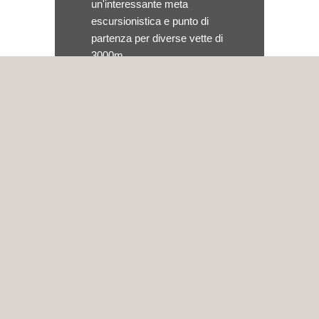
un'interessante meta
escursionistica e punto di
partenza per diverse vette di
3000m.
Live Cam - la
direzione Monte
Collalto
Live Cam - la
direzione a Riva di
Tures